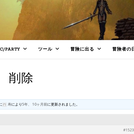
PC/PARTY
ツール
冒険に出る
冒険者の
削除
に
寿
により
5年、 10ヶ月前
に更新されました。
#1523