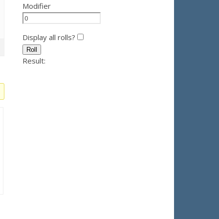
Modifier
Display all rolls?
Roll
Result: