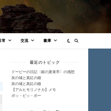
日常
交流
書庫
最近のトピック
ドーピーの日記〈銀の麦束亭〉の感想
灰の城と真紅の鐘
灰の城と真紅の鐘
【アルヒモリノナカ】メモ
ポッ・ピッ・ポー