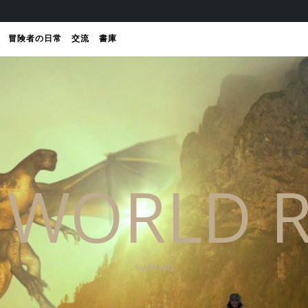
冒険者の日常
交流
書庫
 WORLD R
swww6