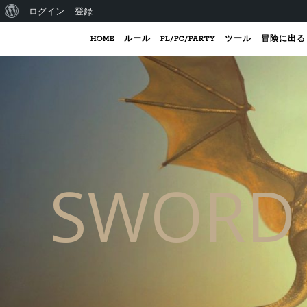
WordPress について
ログイン
登録
HOME
ルール
PL/PC/PARTY
ツール
冒険に出る
SWORD