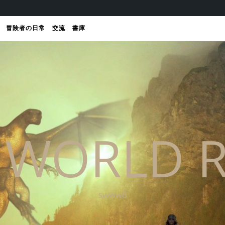
冒険者の日常
交流
書庫
 WORLD R
swww6