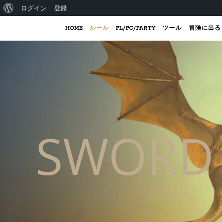
WordPress について
ログイン
登録
HOME
ルール
PL/PC/PARTY
ツール
冒険に出る
SWORD