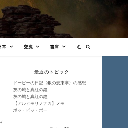
日常
交流
書庫
最近のトピック
ドーピーの日記〈銀の麦束亭〉の感想
灰の城と真紅の鐘
灰の城と真紅の鐘
【アルヒモリノナカ】メモ
ポッ・ピッ・ポー
/