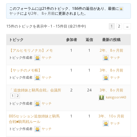
このフォーラムには21件のトピック、186件の返信があり、最後に
ヤッチ
により
2年、 8ヶ月前
に更新されました。
15件のトピックを表示中 - 1 - 15件目 (全21件中)
1
2
→
トピック
参加者
返信
最新の投稿
【アルヒモリノナカ】メモ
1
1
2年、 8ヶ月前
トピック作成者:
ヤッチ
ヤッチ
【ヤッチのメモ帳】
1
1
3年、 8ヶ月前
トピック作成者:
ヤッチ
ヤッチ
「 追放姉妹と騎馬合戦」会議所
2
24
3年、 8ヶ月前
1
2
kakigoori443
トピック作成者:
ヤッチ
BBSセッション追放姉妹と騎馬
1
1
3年、 10ヶ月前
合戦■騎馬戦ルール
ヤッチ
トピック作成者:
ヤッチ