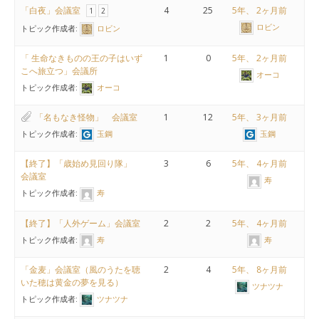
「白夜」会議室
4
25
5年、 2ヶ月前
1
2
ロビン
トピック作成者:
ロビン
「 生命なきものの王の子はいず
1
0
5年、 2ヶ月前
こへ旅立つ」会議所
オーコ
トピック作成者:
オーコ
「名もなき怪物」 会議室
1
12
5年、 3ヶ月前
トピック作成者:
玉鋼
玉鋼
【終了】「歳始め見回り隊」
3
6
5年、 4ヶ月前
会議室
寿
トピック作成者:
寿
【終了】「人外ゲーム」会議室
2
2
5年、 4ヶ月前
トピック作成者:
寿
寿
「金麦」会議室（風のうたを聴
2
4
5年、 8ヶ月前
いた穂は黄金の夢を見る）
ツナツナ
トピック作成者:
ツナツナ