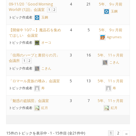
09-11/20「Good Morning
4
21
5年、 9ヶ月前
World!! (1話)」会議室
1
2
玉鋼
トピック作成者:
玉鋼
【開催中 10/7～】魔晶石を集め
4
5
5年、 9ヶ月前
てほしい 会議室
Agrumes
トピック作成者:
オーコ
「信用のハープと裏切りの刃」
3
16
5年、 11ヶ月前
会議所
1
2
こきん
トピック作成者:
こきん
「ロマール貴族の嗜み」会議室
5
13
5年、 11ヶ月前
トピック作成者:
寿
寿
「魅惑の盗賊団」会議室
3
7
5年、 11ヶ月前
トピック作成者:
紅月
紅月
15件のトピックを表示中 - 1 - 15件目 (全21件中)
1
2
→