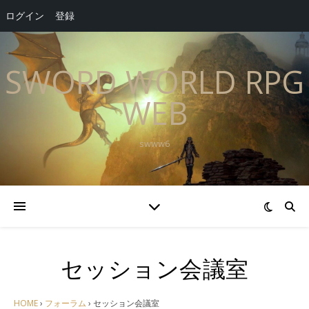
ログイン
登録
SWORD WORLD RPG
WEB
swww6
セッション会議室
HOME
›
フォーラム
›
セッション会議室