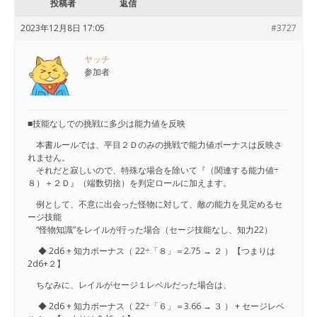
投稿者
返信
2023年12月8日 17:05
#3727
ヤッチ
参加者
■技能なしでの挑戦に多少は能力値を反映
本書ルールでは、平目２Ｄのみの挑戦で能力値ボーナスは反映さ
れません。
それだと寂しいので、特殊な場合を除いて『（関連する能力値÷
８）＋２Ｄ』（端数切捨）を判定ロールに加えます。
例として、不意に出会った怪物に対して、敵の能力を見定めるセ
ージ技能
“怪物知識”をレイルが行った場合（セージ技能なし、知力22）
◆ 2d6 + 知力ボーナス（ 22÷「８」＝2.75 → ２ ）【つまりは
2d6+２】
ちなみに、レイルがセージ１レベルだった場合は、
◆ 2d6 + 知力ボーナス（ 22÷「６」＝3.66 → ３ ） + セージレベ