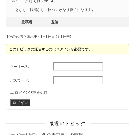
ル１ 【つまりは 2d6+４】
となり、技能なしに比べてかなり優位になります。
投稿者
返信
1件の返信を表示中 - 1 - 1件目 (全1件中)
このトピックに返信するにはログインが必要です。
ユーザー名:
パスワード:
ログイン状態を保持
ログイン
最近のトピック
ドーピーの日記〈銀の麦束亭〉の感想