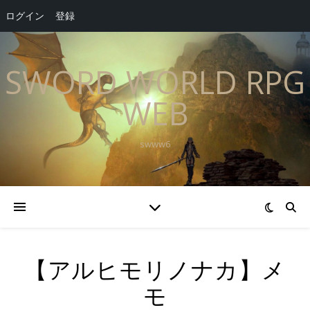
ログイン
登録
SWORD WORLD RPG
WEB
swww6
【アルヒモリノナカ】メ
モ