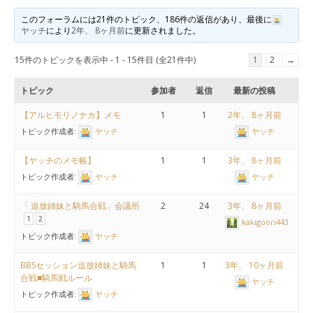
このフォーラムには21件のトピック、186件の返信があり、最後に
ヤッチ
により
2年、 8ヶ月前
に更新されました。
15件のトピックを表示中 - 1 - 15件目 (全21件中)
1
2
→
トピック
参加者
返信
最新の投稿
【アルヒモリノナカ】メモ
1
1
2年、 8ヶ月前
トピック作成者:
ヤッチ
ヤッチ
【ヤッチのメモ帳】
1
1
3年、 8ヶ月前
トピック作成者:
ヤッチ
ヤッチ
「 追放姉妹と騎馬合戦」会議所
2
24
3年、 8ヶ月前
1
2
kakigoori443
トピック作成者:
ヤッチ
BBSセッション追放姉妹と騎馬
1
1
3年、 10ヶ月前
合戦■騎馬戦ルール
ヤッチ
トピック作成者:
ヤッチ