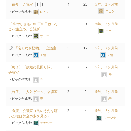
「白夜」会議室
4
25
5年、 2ヶ月前
1
2
ロビン
トピック作成者:
ロビン
「 生命なきものの王の子はいず
1
0
5年、 2ヶ月前
こへ旅立つ」会議所
オーコ
トピック作成者:
オーコ
「名もなき怪物」 会議室
1
12
5年、 3ヶ月前
トピック作成者:
玉鋼
玉鋼
【終了】「歳始め見回り隊」
3
6
5年、 4ヶ月前
会議室
寿
トピック作成者:
寿
【終了】「人外ゲーム」会議室
2
2
5年、 4ヶ月前
トピック作成者:
寿
寿
「金麦」会議室（風のうたを聴
2
4
5年、 8ヶ月前
いた穂は黄金の夢を見る）
ツナツナ
トピック作成者:
ツナツナ