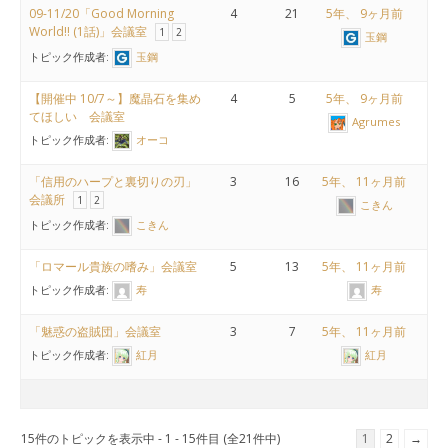
09-11/20「Good Morning
4
21
5年、 9ヶ月前
World!! (1話)」会議室
1
2
玉鋼
トピック作成者:
玉鋼
【開催中 10/7～】魔晶石を集め
4
5
5年、 9ヶ月前
てほしい 会議室
Agrumes
トピック作成者:
オーコ
「信用のハープと裏切りの刃」
3
16
5年、 11ヶ月前
会議所
1
2
こきん
トピック作成者:
こきん
「ロマール貴族の嗜み」会議室
5
13
5年、 11ヶ月前
トピック作成者:
寿
寿
「魅惑の盗賊団」会議室
3
7
5年、 11ヶ月前
トピック作成者:
紅月
紅月
15件のトピックを表示中 - 1 - 15件目 (全21件中)
1
2
→