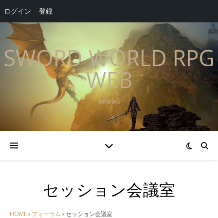
ログイン
登録
SWORD WORLD RPG
WEB
swww6
セッション会議室
HOME
›
フォーラム
›
セッション会議室