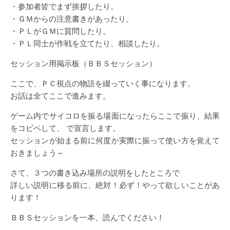
・参加者皆でまず挨拶したり。
・ＧＭからの注意書きがあったり。
・ＰＬがＧＭに質問したり。
・ＰＬ同士が作戦を立てたり、相談したり。
セッション用掲示板（ＢＢＳセッション）
ここで、ＰＣ視点の物語を綴っていく事になります。
お話は全てここで進みます。
ゲーム内でサイコロを振る場面になったらここで振り、結果
をコピペして、 で宣言します。
セッションが始まる前に何度か実際に振って使い方を覚えて
おきましょう～
さて、３つの書き込み場所の説明をしたところで
詳しい説明に移る前に、絶対！必ず！やって欲しいことがあ
ります！
ＢＢＳセッションを一本、読んでください！