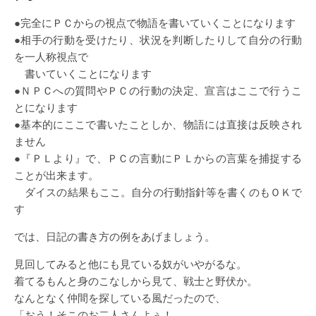
●完全にＰＣからの視点で物語を書いていくことになります
●相手の行動を受けたり、状況を判断したりして自分の行動
を一人称視点で
書いていくことになります
●ＮＰＣへの質問やＰＣの行動の決定、宣言はここで行うこ
とになります
●基本的にここで書いたことしか、物語には直接は反映され
ません
●『ＰＬより』で、ＰＣの言動にＰＬからの言葉を捕捉する
ことが出来ます。
ダイスの結果もここ。自分の行動指針等を書くのもＯＫで
す
では、日記の書き方の例をあげましょう。
見回してみると他にも見ている奴がいやがるな。
着てるもんと身のこなしから見て、戦士と野伏か。
なんとなく仲間を探している風だったので、
「おう！そこのお二人さんよぅ！