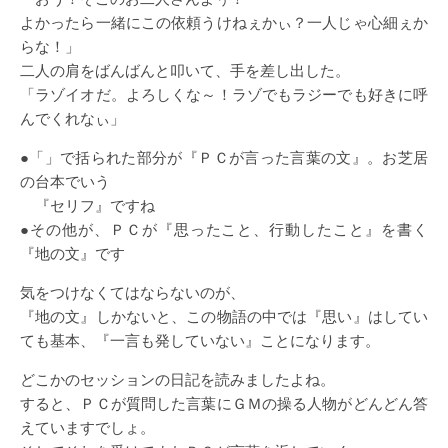
よかったら一緒にこの依頼うけねぇかぃ？一人じゃ心細ぇか
らな！」
二人の肩をばんばんと叩いて、手を差し出した。
「ラゾイオだ。よろしくな～！ラゾでもラジーでも好きに呼
んでくれなぃ」
●「」で括られた部分が『ＰＣが言った言葉の文』。お芝居
の台本でいう
『セリフ』ですね
●その他が、ＰＣが『思ったこと、行動したこと』を書く
『地の文』です
気をつけなくてはならないのが、
『地の文』しかないと、この物語の中では『思い』はしてい
ても基本、『一言も発していない』ことになります。
どこかのセッションの日記を読みましたよね。
すると、ＰＣが質問した言葉にＧＭの操る人物がどんどん答
えていますでしょ。