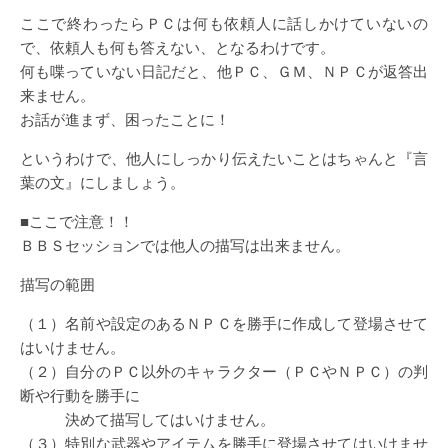
ここで終わったらＰＣは何も依頼人に話しかけていないの
で、依頼人も何も答えない、となるわけです。
何も喋っていない日記だと、他ＰＣ、ＧＭ、ＮＰＣが返答出
来ません。
お話が進まず、困ったことに！
というわけで、他人にしっかり伝えたいことはちゃんと『言
葉の文』にしましょう。
■ここで注意！！
ＢＢＳセッションでは他人の描写は出来ません。
描写の範囲
（１）名前や設定のあるＮＰＣを勝手に作成して登場させて
はいけません。
（２）自分のＰＣ以外のキャラクター（ＰＣやＮＰＣ）の判
断や行動を勝手に
決めて描写してはいけません。
（３）特別な武器やアイテムを勝手に登場させてはいけませ