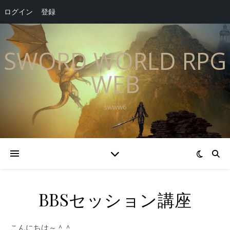
ログイン
登録
SWORD WORLD RPG
WEB
swww6
BBSセッション講座
こんにちは～＾＾